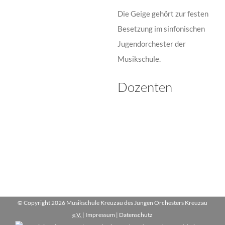
Die Geige gehört zur festen
Besetzung im sinfonischen
Jugendorchester der
Musikschule.
Dozenten
Ellen
Kheoshvili
Celina
Ellen
Geige
Shapiro
Celina
Kheoshvili
Shapiro
Klavier
Geige
Geige
Geige
Klavier
© Copyright
2026 Musikschule Kreuzau des Jungen Orchesters Kreuzau
e.V.
|
Impressum
|
Datenschutz