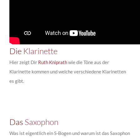
Die
Klarinette
Hier zeigt Dir
Ruth Kniprath
wie die Töne aus der
Klarinette kommen und welche verschiedene Klarinetten
es gibt.
Das
Saxophon
Was ist eigentlich ein S-Bogen und warum ist das Saxophon