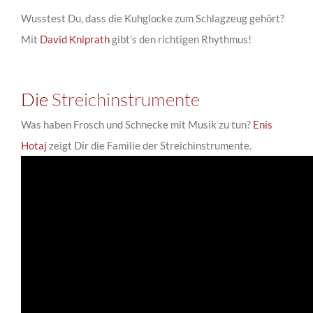
Wusstest Du, dass die Kuhglocke zum Schlagzeug gehört?
Mit
David Kniprath
gibt’s den richtigen Rhythmus!
Die
Streichinstrumente
Was haben Frosch und Schnecke mit Musik zu tun?
Enis
Hotaj
zeigt Dir die Familie der Streichinstrumente.