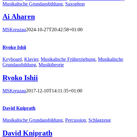
Musikalische Grundausbildung
,
Saxophon
Ai Aharen
MSKreuzau
2024-10-27T20:42:58+01:00
Ryoko Ishii
Keyboard
,
Klavier
,
Musikalische Früherziehung
,
Musikalische
Grundausbildung
,
Musiktheorie
Ryoko Ishii
MSKreuzau
2017-12-10T14:11:35+01:00
David Kniprath
Musikalische Grundausbildung
,
Percussion
,
Schlagzeug
David Kniprath