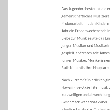
Das Jugendorchester ist die er
gemeinschaftliches Musizieren
Probenarbeit mit den Kindern 
Jahr ein Probenwochenende in 
Liebe zur Musik zeigte das En
jungen Musiker und Musikerinn
gespielt, spätestes seit Jam
jungen Musiker, Musikerinnen 
Ruth Kniprath. Ihre Hauptarbei
Nach kurzem Stühlerücken gi
Hawaii Five-0, die Titelmusik
kurzweiligen und abwechslungs
Geschmack war etwas dabei. S
a feeling tanzte das Orchester