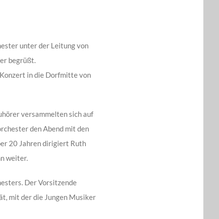
ster unter der Leitung von
r begrüßt.
 Konzert in die Dorfmitte von
uhörer versammelten sich auf
dorchester den Abend mit den
ber 20 Jahren dirigiert Ruth
n weiter.
hesters. Der Vorsitzende
̈t, mit der die Jungen Musiker