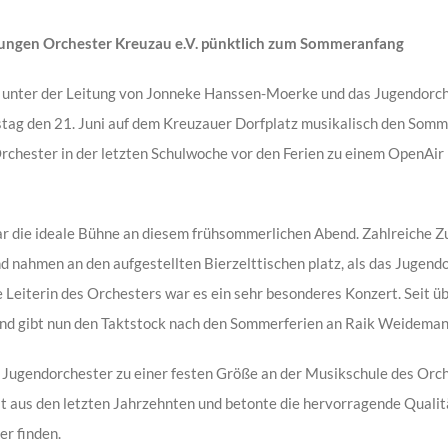
ngen Orchester Kreuzau e.V. pünktlich zum Sommeranfang
unter der Leitung von Jonneke Hanssen-Moerke und das Jugendorche
tag den 21. Juni auf dem Kreuzauer Dorfplatz musikalisch den Somme
Orchester in der letzten Schulwoche vor den Ferien zu einem OpenAir
r die ideale Bühne an diesem frühsommerlichen Abend. Zahlreiche Z
nd nahmen an den aufgestellten Bierzelttischen platz, als das Jugen
die Leiterin des Orchesters war es ein sehr besonderes Konzert. Seit ü
und gibt nun den Taktstock nach den Sommerferien an Raik Weideman
 Jugendorchester zu einer festen Größe an der Musikschule des Orc
it aus den letzten Jahrzehnten und betonte die hervorragende Qualita
er finden.