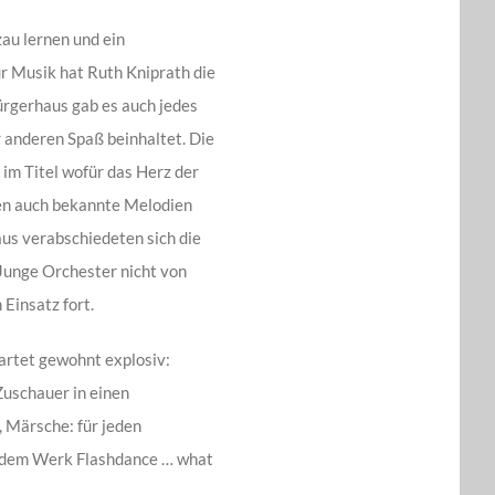
zau lernen und ein
r Musik hat Ruth Kniprath die
̈rgerhaus gab es auch jedes
r anderen Spaß beinhaltet. Die
m Titel wofür das Herz der
rden auch bekannte Melodien
aus verabschiedeten sich die
 Junge Orchester nicht von
 Einsatz fort.
artet gewohnt explosiv:
Zuschauer in einen
ärsche: für jeden
ei dem Werk Flashdance … what