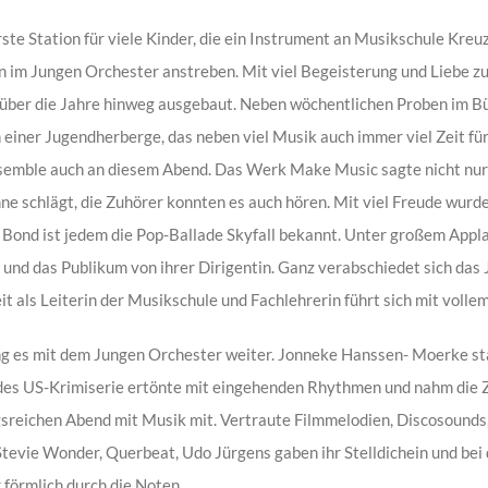
ste Station für viele Kinder, die ein Instrument an Musikschule Kreu
 im Jungen Orchester anstreben. Mit viel Begeisterung und Liebe zu
über die Jahre hinweg ausgebaut. Neben wöchentlichen Proben im Bu
einer Jugendherberge, das neben viel Musik auch immer viel Zeit fü
semble auch an diesem Abend. Das Werk Make Music sagte nicht nur i
e schlägt, die Zuhörer konnten es auch hören. Mit viel Freude wu
es Bond ist jedem die Pop-Ballade Skyfall bekannt. Unter großem Appl
und das Publikum von ihrer Dirigentin. Ganz verabschiedet sich das
t als Leiterin der Musikschule und Fachlehrerin führt sich mit vollem
ng es mit dem Jungen Orchester weiter. Jonneke Hanssen- Moerke st
 des US-Krimiserie ertönte mit eingehenden Rhythmen und nahm die 
reichen Abend mit Musik mit. Vertraute Filmmelodien, Discosounds, M
tevie Wonder, Querbeat, Udo Jürgens gaben ihr Stelldichein und b
 förmlich durch die Noten.