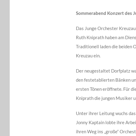
Zeige
grösseres
Sommerabend Konzert des Ju
Bild
Das Junge Orchester Kreuzau 
Ruth Kniprath haben am Diens
Traditionell laden die beiden 
Kreuzau ein.
Der neugestaltet Dorfplatz wa
den festetablierten Bänken u
ersten Tönen eröffnete. Für 
Kniprath die jungen Musiker 
Unter ihrer Leitung wuchs das
Jonny Kaptain lobte ihre Arbe
ihren Weg ins „große“ Orchest