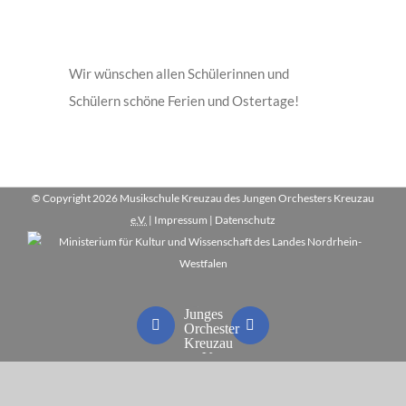
Wir wünschen allen Schülerinnen und
Schülern schöne Ferien und Ostertage!
© Copyright
2026 Musikschule Kreuzau des Jungen Orchesters Kreuzau
e.V.
|
Impressum
|
Datenschutz
Junges
Facebook
Instagram
Orchester
Kreuzau
e.V.