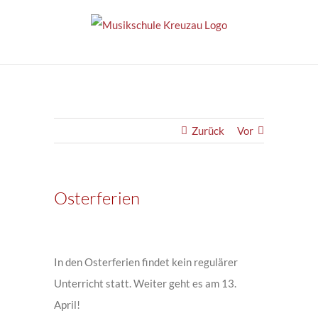
Zum
Inhalt
springen
Zurück
Vor
Osterferien
Zeige
grösseres
In den Osterferien findet kein regulärer
Bild
Unterricht statt. Weiter geht es am 13.
April!