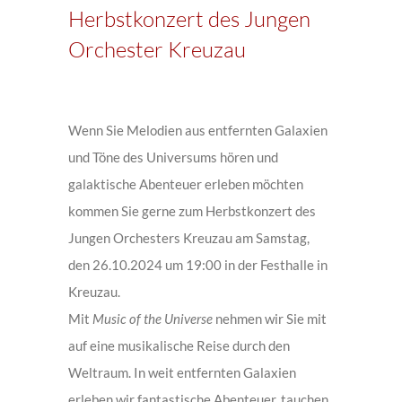
Herbstkonzert des Jungen
Orchester Kreuzau
Zeige
grösseres
Wenn Sie Melodien aus entfernten Galaxien
Bild
und Töne des Universums hören und
galaktische Abenteuer erleben möchten
kommen Sie gerne zum Herbstkonzert des
Jungen Orchesters Kreuzau am Samstag,
den 26.10.2024 um 19:00 in der Festhalle in
Kreuzau.
Mit
Music of the Universe
nehmen wir Sie mit
auf eine musikalische Reise durch den
Weltraum. In weit entfernten Galaxien
erleben wir fantastische Abenteuer, tauchen